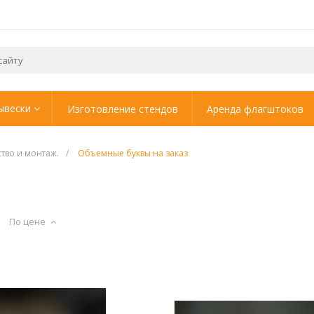
ывески
Изготовление стендов
Аренда флагштоков
ство и монтаж.
/
Объемные буквы на заказ
По цене