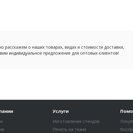
о расскажем о наших товарах, видах и стоимости доставки,
вим индивидуальное предложение для оптовых клиентов!
пании
Услуги
Пом
ти
Изготовление стендов
Покуп
ии
Печать на ткани
Воспр