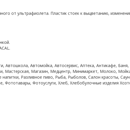
ого от ультрафиолета. Пластик стоек к выцветанию, изменению
.
нкой.
ACAL.
и, Автошкола, Автомойка, Автосервис, Аптека, Антикафе, Баня,
хни, Мастерская, Магазин, Медцентр, Минимаркет, Молоко, Мойк
е напитки, Разливное пиво, Рыба, Рыболов, Салон красоты, Сау
ье, Фототавары, Фотоуслуги, Хлеб, Хлебобулочные изделия Хоз