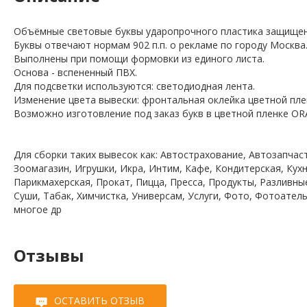
Объёмные световые буквы ударопрочного пластика защищенн
Буквы отвечают нормам 902 п.п. о рекламе по городу Москва
Выполнены при помощи формовки из единого листа.
Основа - вспененный ПВХ.
Для подсветки используются: светодиодная лента.
Изменение цвета вывески: фронтальная оклейка цветной пле
Возможно изготовление под заказ букв в цветной пленке OR
Для сборки таких вывесок как: Автострахование, Автозапчаст
Зоомагазин, Игрушки, Икра, Интим, Кафе, Кондитерская, Ку
Парикмахерская, Прокат, Пицца, Пресса, Продукты, Разливны
Суши, Табак, Химчистка, Универсам, Услуги, Фото, Фотоател
многое др
Отзывы
ОСТАВИТЬ ОТЗЫВ