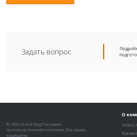
Подробн
Задать вопрос
подгото
О ком
© 2026 Grand Mag Рекламно
Новос
производственная компания, Все права
Ваканс
защищены