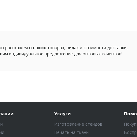
о расскажем о наших товарах, видах и стоимости доставки,
вим индивидуальное предложение для оптовых клиентов!
пании
Услуги
Пом
ти
Изготовление стендов
Покуп
ии
Печать на ткани
Воспр