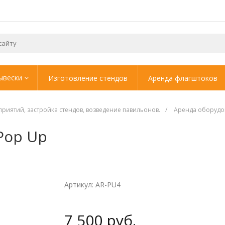
ывески
Изготовление стендов
Аренда флагштоков
иятий, застройка стендов, возведение павильонов.
/
Аренда оборудов
Pop Up
Артикул: AR-PU4
7 500 руб.